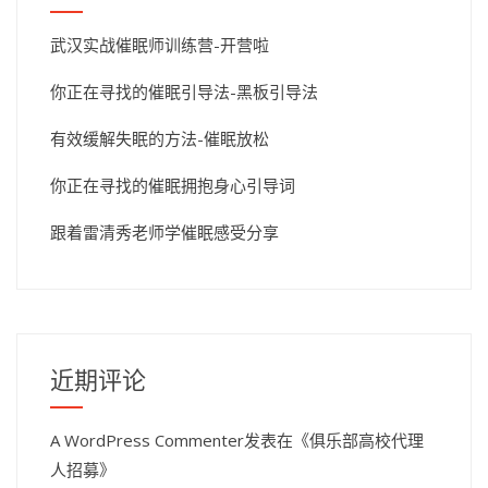
武汉实战催眠师训练营-开营啦
你正在寻找的催眠引导法-黑板引导法
有效缓解失眠的方法-催眠放松
你正在寻找的催眠拥抱身心引导词
跟着雷清秀老师学催眠感受分享
近期评论
A WordPress Commenter
发表在《
俱乐部高校代理
人招募
》