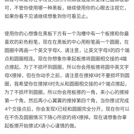
可，不管你使用哪一种黑板，继续使用你的心眼去注视它，
如果你看不见请继续想象到你可看见止。
使用你的心想像在黑板下方有一个沟槽中有一个板擦和你最
喜欢的彩色粉笔，现在在黑板的中心用粉笔画一个圆圈，在
圆圈中再画一个英文字母X，请注意，让英文字母X的四个端
点和圆圈相连。现在你想象你拿起板擦将圆圈相交接的4端
点擦起，为了不损坏到圆圈，所以你会用板擦将圆中英文字
母X擦掉，但在你动手之前，请注意在擦掉X时不要损坏到圆
圈，我希望你在擦掉X时先从和圆圈相交接的4个端点擦起，
为了不损坏到圆圈，所以你会用板擦的一角，来小心的擦掉
第一个角，然后再小心翼翼的擦掉第四个角，当你擦试完成
4个交接点后，你会发现X已经和圆圈完全分开，现在你可以
在不伤及圆圈情况下随心所欲的将X擦掉。现在请想象你拿
起板擦开始擦试X请小心谨慎的做。