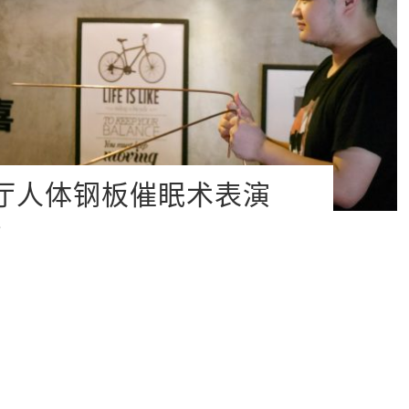
啡厅人体钢板催眠术表演