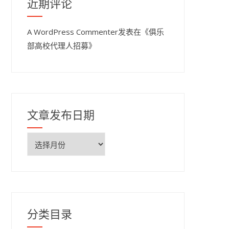
近期评论
A WordPress Commenter
发表在《
俱乐
部高校代理人招募
》
文章发布日期
文
章
发
布
日
期
分类目录