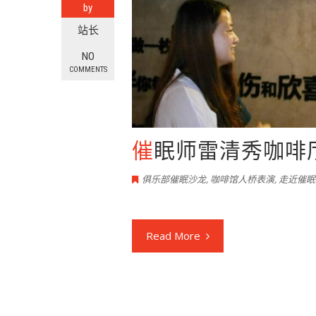
by
站长
NO
COMMENTS
催眠师雷清秀咖
俱乐部催眠沙龙
,
咖啡馆人桥表演
,
走近催眠
Read More