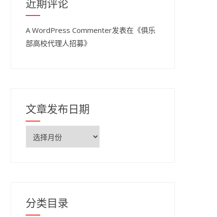
近期评论
A WordPress Commenter
发表在《
俱乐
部高校代理人招募
》
文章发布日期
文
章
发
布
日
期
分类目录