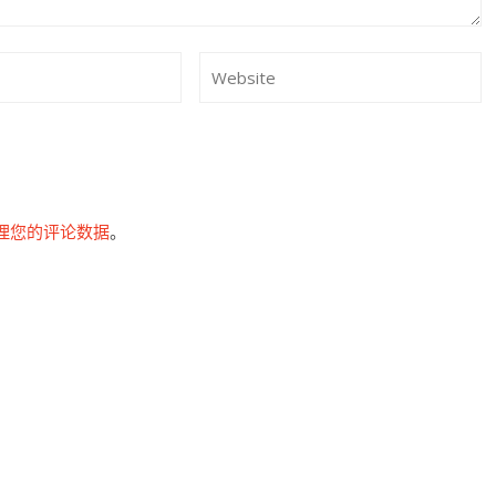
。
理您的评论数据
。