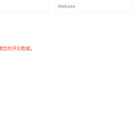
。
理您的评论数据
。