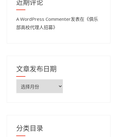
近期评论
A WordPress Commenter
发表在《
俱乐
部高校代理人招募
》
文章发布日期
文
章
发
布
日
期
分类目录