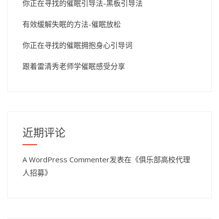
你正在寻找的催眠引导法-黑板引导法
有效缓解失眠的方法-催眠放松
你正在寻找的催眠拥抱身心引导词
跟着雷清秀老师学催眠感受分享
近期评论
A WordPress Commenter
发表在《
俱乐部高校代理
人招募
》