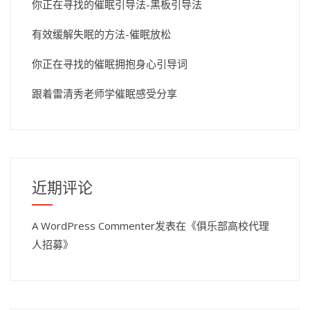
你正在寻找的催眠引导法-黑板引导法
有效缓解失眠的方法-催眠放松
你正在寻找的催眠拥抱身心引导词
跟着雷清秀老师学催眠感受分享
近期评论
A WordPress Commenter
发表在《
俱乐部高校代理
人招募
》