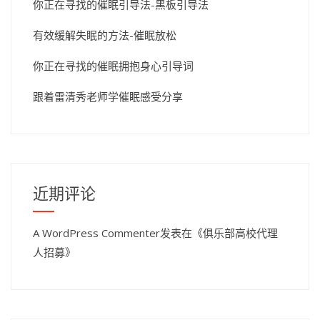
你正在寻找的催眠引导法-黑板引导法
有效缓解失眠的方法-催眠放松
你正在寻找的催眠拥抱身心引导词
跟着雷清秀老师学催眠感受分享
近期评论
A WordPress Commenter
发表在《
俱乐部高校代理
人招募
》