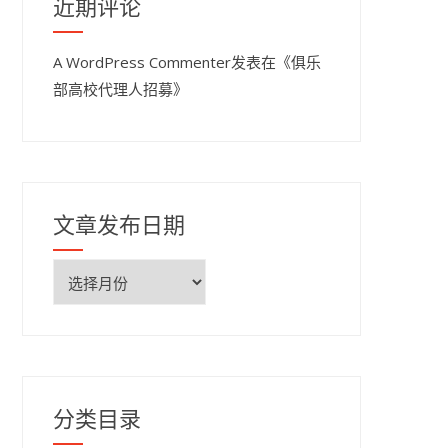
近期评论
A WordPress Commenter
发表在《
俱乐
部高校代理人招募
》
文章发布日期
文
章
发
布
日
期
分类目录