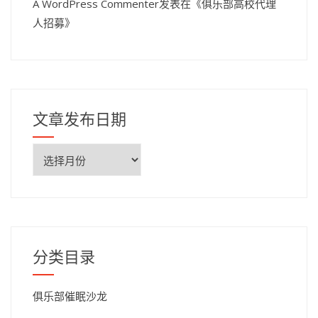
A WordPress Commenter
发表在《
俱乐部高校代理
人招募
》
文章发布日期
文
章
发
布
日
期
分类目录
俱乐部催眠沙龙