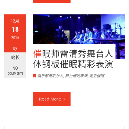
12月
18
2016
by
催眠师雷清秀舞台人
站长
体钢板催眠精彩表演
NO
COMMENTS
俱乐部催眠沙龙
,
舞台催眠表演
,
走近催眠
Read More