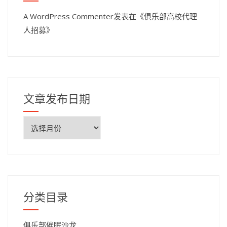
A WordPress Commenter
发表在《
俱乐部高校代理
人招募
》
文章发布日期
文
章
发
布
日
期
分类目录
俱乐部催眠沙龙