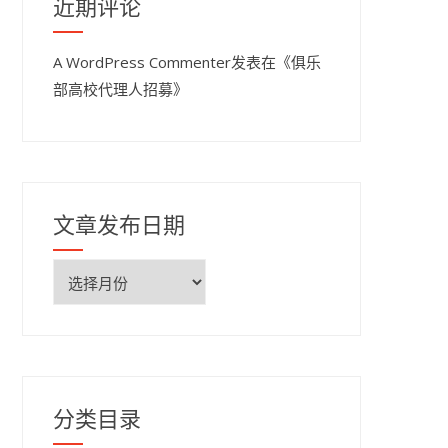
近期评论
A WordPress Commenter
发表在《
俱乐
部高校代理人招募
》
文章发布日期
文
章
发
布
日
期
分类目录