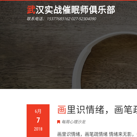
武汉实战催眠师俱乐部
联系电话：15377683162 027-52304090
画里识情绪，画笔
6月
7
每周心理沙龙
2018
画里识情绪，画笔疏情绪 情绪来无影