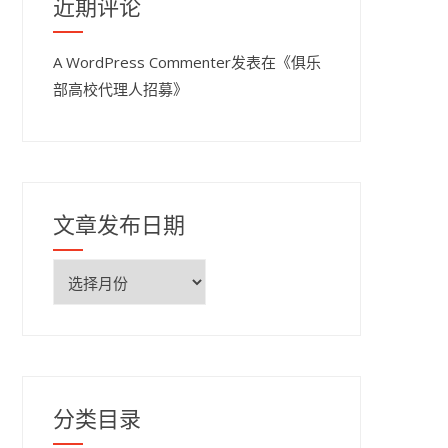
近期评论
A WordPress Commenter
发表在《
俱乐
部高校代理人招募
》
文章发布日期
文
章
发
布
日
期
分类目录