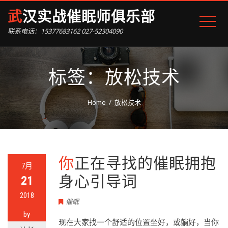
武汉实战催眠师俱乐部
联系电话：15377683162 027-52304090
标签：放松技术
Home
放松技术
你正在寻找的催眠拥抱
7月
身心引导词
21
2018
催眠
by
现在大家找一个舒适的位置坐好，或躺好，当你