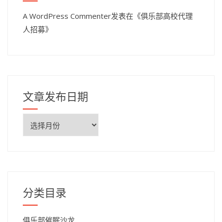
A WordPress Commenter
发表在《
俱乐部高校代理
人招募
》
文章发布日期
文
章
发
布
日
期
分类目录
俱乐部催眠沙龙