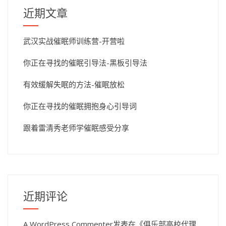
近期文章
武汉实战催眠师训练营-开营啦
你正在寻找的催眠引导法-黑板引导法
有效缓解失眠的方法-催眠放松
你正在寻找的催眠拥抱身心引导词
跟着雷清秀老师学催眠感受分享
近期评论
A WordPress Commenter
发表在《
俱乐部高校代理