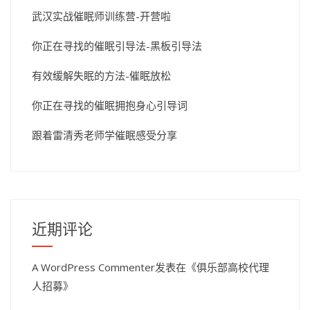
武汉实战催眠师训练营-开营啦
你正在寻找的催眠引导法-黑板引导法
有效缓解失眠的方法-催眠放松
你正在寻找的催眠拥抱身心引导词
跟着雷清秀老师学催眠感受分享
近期评论
A WordPress Commenter
发表在《
俱乐部高校代理
人招募
》